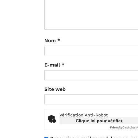
Nom
*
E-mail
*
Site web
Vérification Anti-Robot
Clique ici pour vérifier
Friendly
Captcha 