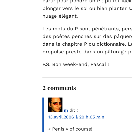
Partir pour pondre un P : plutôt fac
plonger vers le sol ou bien planter s
nuage élégant.
Les mots du P sont pénétrants, per
des poètes penchés sur des pâqueret
dans le chapitre P du dictionnaire. 
propulse presto dans un pâturage p
P.S. Bon week-end, Pascal !
2 comments
m
dit :
13 avril 2006 à 20 h 05 min
« Penis » of course!