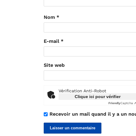
Nom
*
E-mail
*
Site web
Vérification Anti-Robot
Clique ici pour vérifier
Friendly
Captcha 
Recevoir un mail quand il y a un no