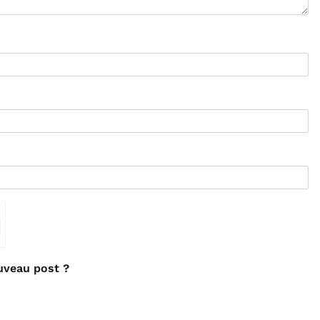
⇗
uveau post ?