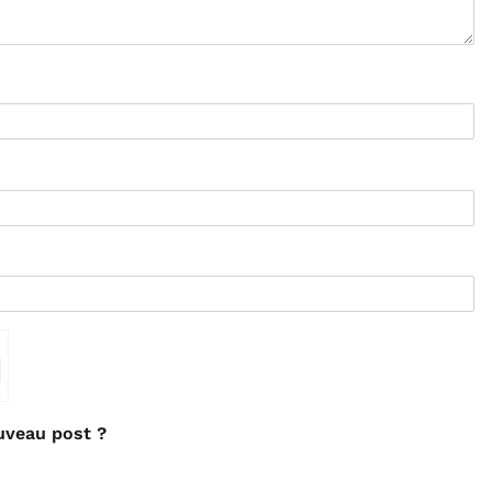
⇗
uveau post ?