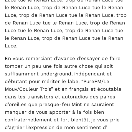
le Renan Luce, trop de Renan Luce tue le Renan
Luce, trop de Renan Luce tue le Renan Luce, trop
de Renan Luce tue le Renan Luce, trop de Renan
Luce tue le Renan Luce, trop de Renan Luce tue
le Renan Luce, trop de Renan Luce tue le Renan
Luce.
En vous remerciant d’avance d’essayer de faire
tomber un peu une fois autre chose qui soit
suffisamment underground, indépendant et
débutant pour mériter le label “PureFM/Le
Mouv/Couleur Trois” et en français et écoutable
dans les transistors et autoradios des paires
d’oreilles que presque-feu Mint ne sauraient
manquer de vous apporter à la fois bien
confraternellement et fort bientôt, je vous prie
d’agréer l’expression de mon sentiment d’