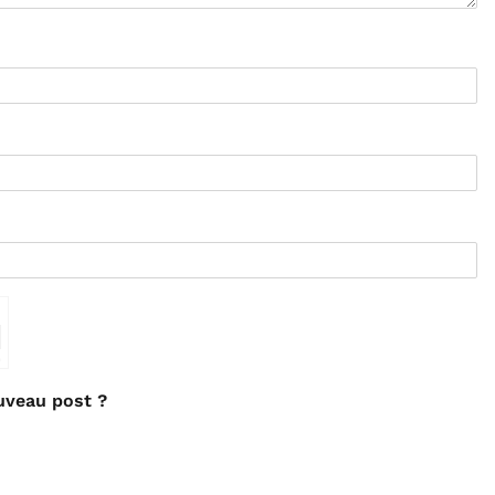
⇗
uveau post ?