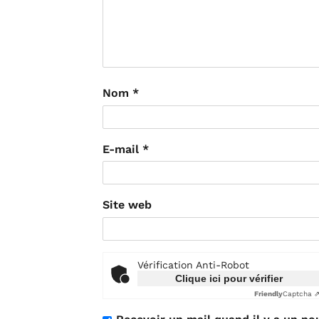
Nom
*
E-mail
*
Site web
Vérification Anti-Robot
Clique ici pour vérifier
Friendly
Captcha 