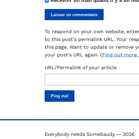
Recevoir un mail quand il y a un no
To respond on your own website, enter
to this post's permalink URL. Your res
this page. Want to update or remove y
your post's URL again. (
Find out more
URL/Permalink of your article
Everybody needs Somebaudy — 2026