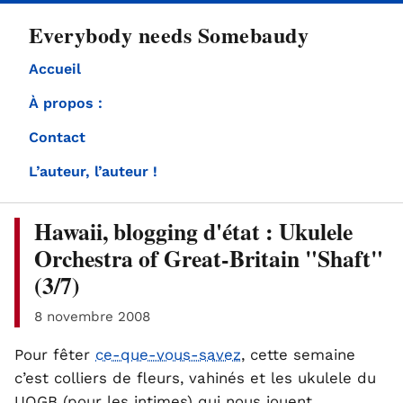
directement
Everybody needs Somebaudy
au
contenu
Accueil
À propos :
Contact
L’auteur, l’auteur !
Hawaii, blogging d'état : Ukulele
Orchestra of Great-Britain "Shaft"
(3/7)
8 novembre 2008
Pour fêter
ce-que-vous-savez
, cette semaine
c’est colliers de fleurs, vahinés et les ukulele du
UOGB (pour les intimes) qui nous jouent…