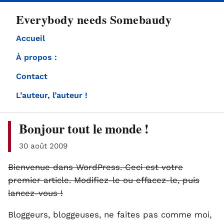
directement
Everybody needs Somebaudy
au
contenu
Accueil
À propos :
Contact
L’auteur, l’auteur !
Bonjour tout le monde !
30 août 2009
Bienvenue dans WordPress. Ceci est votre
premier article. Modifiez-le ou effacez-le, puis
lancez-vous !
Bloggeurs, bloggeuses, ne faites pas comme moi,