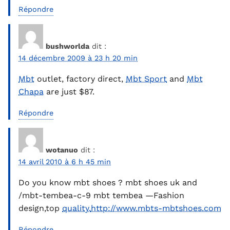
Répondre
bushworlda
dit :
14 décembre 2009 à 23 h 20 min
Mbt
outlet, factory direct,
Mbt Sport
and
Mbt
Chapa
are just $87.
Répondre
wotanuo
dit :
14 avril 2010 à 6 h 45 min
Do you know mbt shoes ? mbt shoes uk and
/mbt-tembea-c-9 mbt tembea —Fashion
design,top
quality.
http://www.mbts-mbtshoes.com
Répondre