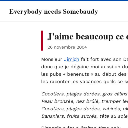
directement
Everybody needs Somebaudy
au
contenu
J'aime beaucoup ce q
26 novembre 2004
Monsieur
Jimich
fait fort avec son Da
donc que je dégaine moi aussi un d
les pubs « benenuts » au début des 
les raconter les vacances qu’ils se s
Cocotiers, plages dorées, gros câlin
Peau bronzée, nez brûlé, tremper le
Cocotiers, plages dorées, vahinés, u
Bananiers, fruits sucrés, tête au solei