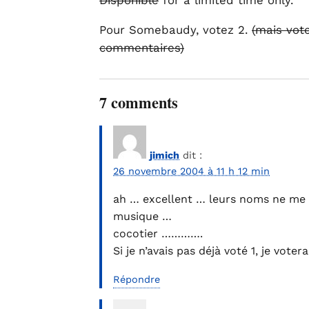
Disponible
for a limited time only.
Pour Somebaudy, votez 2.
(mais vot
commentaires)
7 comments
jimich
dit :
26 novembre 2004 à 11 h 12 min
ah … excellent … leurs noms ne me d
musique …
cocotier ………….
Si je n’avais pas déjà voté 1, je votera
Répondre