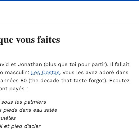
ue vous faites
vid et Jonathan (plus que toi pour partir). Il fallait
uo masculin:
Les Costas
. Vous les avez adoré dans
années 80 (the decade that taste forgot). Ecoutez
ont payés :
s sous les palmiers
s pieds dans eau salée
kulélés
l et pied d’acier