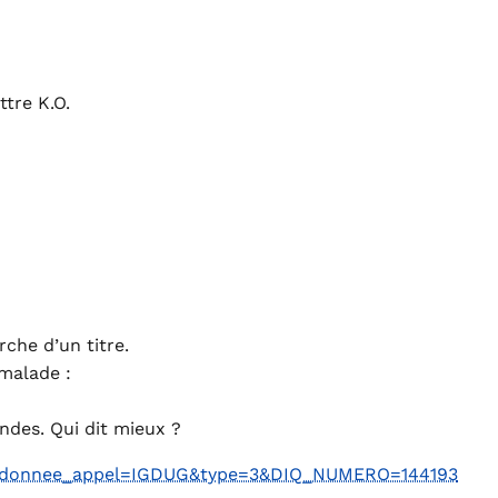
tre K.O.
rche d’un titre.
malade :
ndes. Qui dit mieux ?
F&donnee_appel=IGDUG&type=3&DIQ_NUMERO=144193