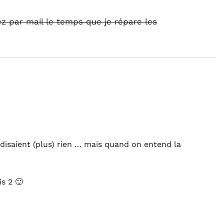
ez par mail le temps que je répare les
isaient (plus) rien … mais quand on entend la
is 2 🙂