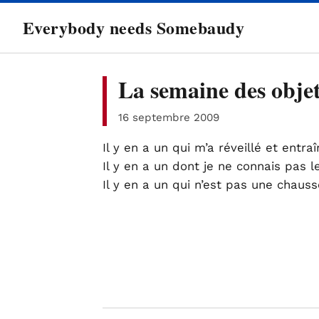
directement
Everybody needs Somebaudy
au
contenu
La semaine des objet
16 septembre 2009
Il y en a un qui m’a réveillé et entr
Il y en a un dont je ne connais pas l
Il y en a un qui n’est pas une chauss