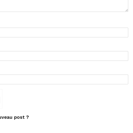
⇗
uveau post ?