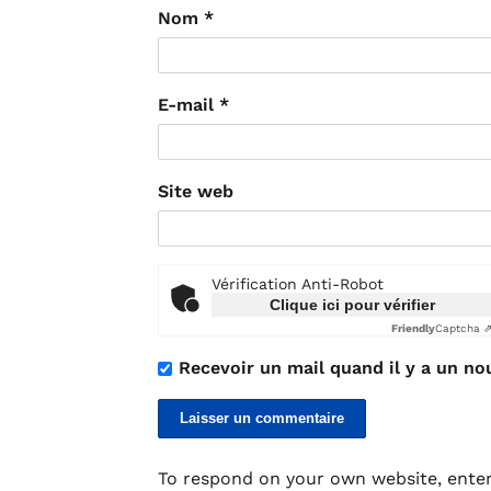
Nom
*
E-mail
*
Site web
Vérification Anti-Robot
Clique ici pour vérifier
Friendly
Captcha 
Recevoir un mail quand il y a un no
To respond on your own website, enter