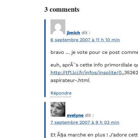
3 comments
jimich
dit :
6 septembre 2007 à 11 h 10 min
bravo … je vote pour ce post comme 
euh, aprÃ¨s cette info primordiale
http://tf1.lci.fr/infos/insolite/0
,,3526
aspirateur-.html
Répondre
evelyne
dit :
7 septembre 2007 à 9 h 03 min
Et Ã§a marche en plus ! J’adore ce