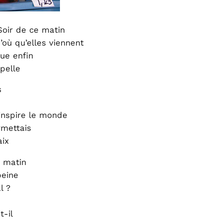
Soir de ce matin
où qu’elles viennent
ue enfin
pelle
s
inspire le monde
ermettais
aix
e matin
peine
l ?
-il