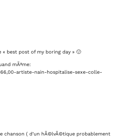
« best post of my boring day » 🙂
 quand mÃªme:
266,00-artiste-nain-hospitalise-sexe-colle-
tte chanson ( d’un hÃ©lvÃ©tique probablement