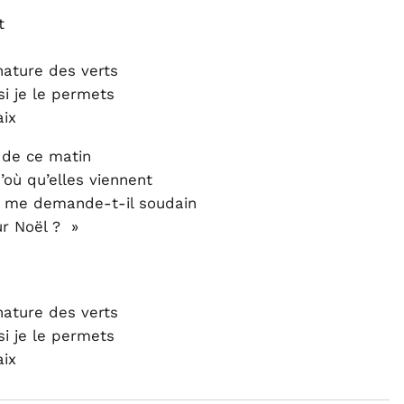
t
nature des verts
si je le permets
aix
r de ce matin
où qu’elles viennent
 » me demande-t-il soudain
ur Noël ? »
nature des verts
si je le permets
aix