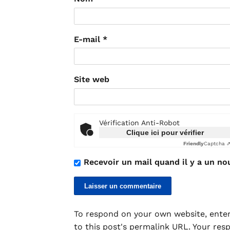
E-mail
*
Site web
Vérification Anti-Robot
Clique ici pour vérifier
Friendly
Captcha 
Recevoir un mail quand il y a un no
To respond on your own website, enter
to this post's permalink URL. Your res