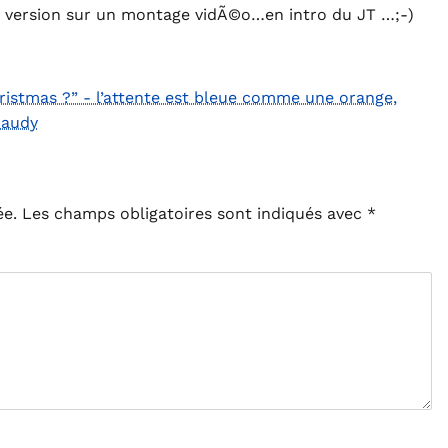
te version sur un montage vidÃ©o…en intro du JT …;-)
hristmas ?” - l’attente est bleue comme une orange,
baudy
ée.
Les champs obligatoires sont indiqués avec
*