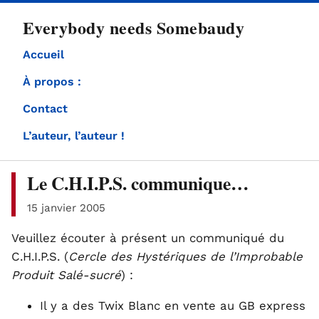
directement
Everybody needs Somebaudy
au
contenu
Accueil
À propos :
Contact
L’auteur, l’auteur !
Le C.H.I.P.S. communique…
15 janvier 2005
Veuillez écouter à présent un communiqué du
C.H.I.P.S. (
Cercle des Hystériques de l’Improbable
Produit Salé-sucré
) :
Il y a des Twix Blanc en vente au GB express