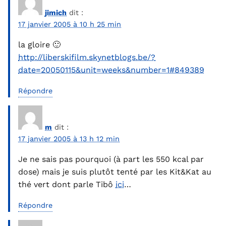
jimich
dit :
17 janvier 2005 à 10 h 25 min
la gloire 🙂
http://liberskifilm.skynetblogs.be/?
date=20050115&unit=weeks&number=1#849389
Répondre
m
dit :
17 janvier 2005 à 13 h 12 min
Je ne sais pas pourquoi (à part les 550 kcal par
dose) mais je suis plutôt tenté par les Kit&Kat au
thé vert dont parle Tibô
ici
…
Répondre