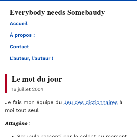
directement
Everybody needs Somebaudy
au
contenu
Accueil
À propos :
Contact
L’auteur, l’auteur !
Le mot du jour
16 juillet 2004
Je fais mon équipe du
Jeu des dictionnaires
à
moi tout seul
Attagène
:
Scrupule ressenti par le soldat au moment