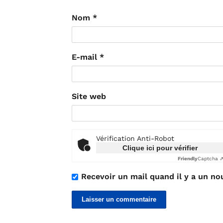
Nom
*
E-mail
*
Site web
Vérification Anti-Robot
Clique ici pour vérifier
Friendly
Captcha 
Recevoir un mail quand il y a un no