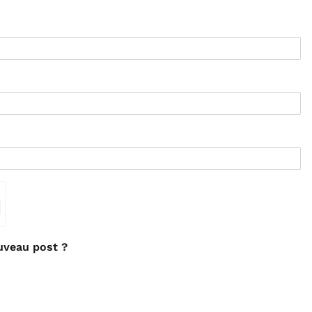
⇗
uveau post ?