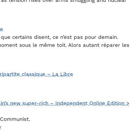
d as tension rises over arms smuggling and nuclear
be
 que certains disent, ce n’est pas pour demain.
moment sous le même toit. Alors autant réparer les
ripartite classique – La Libre
ain’s new super-rich – Independent Online Edition >
 Communist.
y