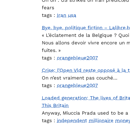
Oh oh : US strikes on Iran predicte
fears
tags :
Iran
usa
Bye, bye, politique fiction – Lalibre.
« L’éclatement de la Belgique ? Quoi
Nous allons devoir vivre encore un 
fuites. »
tags :
orangebleue2007
Crise: l’Open Vld reste opposé à la t
On n’est vraiment pas couché…
tags :
orangebleue2007
Loaded generation: The lives of Brit
This Britain
Anyway, Miuccia Prada used to be a
tags :
independent
millionaire
mone