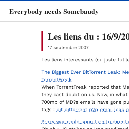
directement
Everybody needs Somebaudy
au
contenu
Les liens du : 16/9/2
17 septembre 2007
Les liens interessants (ou juste futil
The Biggest Ever BitTorrent Leak: Me
TorrentFreak
When TorrentFreak reported that Med
they cast doubt on us. Now, in what i
700mb of MD?s emails have gone pub
tags :
bit
bittorrent
p2p
email
leak
r
Proxy war could soon turn to direct c