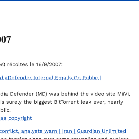
007
es) récoltes le 16/9/2007:
diaDefender Internal Emails Go Public |
ia Defender (MD) was behind the video site MiiVi,
s surely the biggest BitTorrent leak ever, nearly
lic.
iaa
copyright
onflict, analysts warn | Iran | Guardian Unlimited