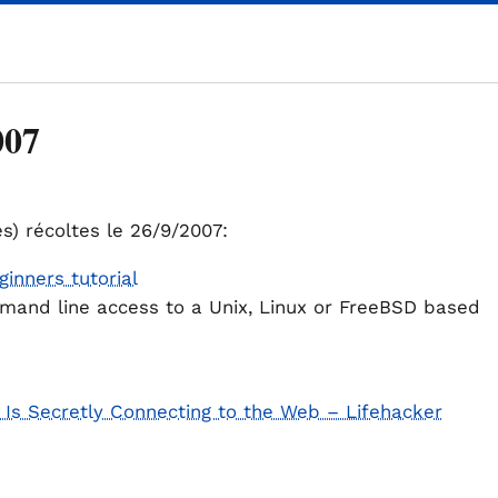
007
es) récoltes le 26/9/2007:
nners tutorial
ommand line access to a Unix, Linux or FreeBSD based
Is Secretly Connecting to the Web – Lifehacker