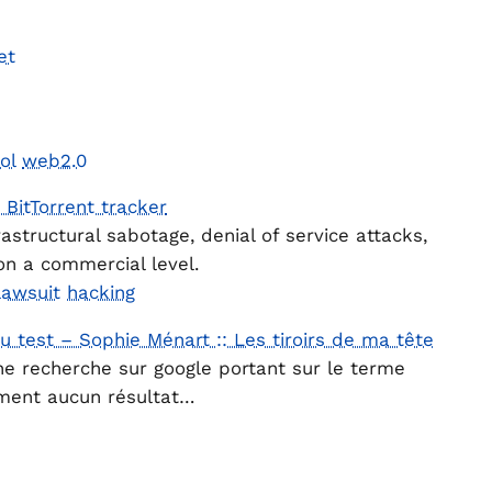
et
ol
web2.0
 BitTorrent tracker
rastructural sabotage, denial of service attacks,
on a commercial level.
lawsuit
hacking
 test – Sophie Ménart :: Les tiroirs de ma tête
ne recherche sur google portant sur le terme
ement aucun résultat…