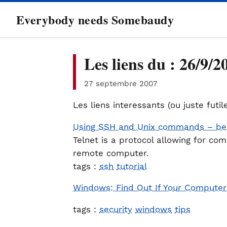
directement
Everybody needs Somebaudy
au
contenu
Les liens du : 26/9/2
27 septembre 2007
Les liens interessants (ou juste futil
Using SSH and Unix commands – begi
Telnet is a protocol allowing for c
remote computer.
tags :
ssh
tutorial
Windows: Find Out If Your Computer 
tags :
security
windows
tips