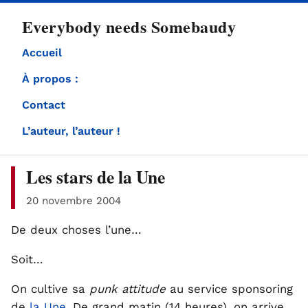
directement
Everybody needs Somebaudy
au
contenu
Accueil
À propos :
Contact
L’auteur, l’auteur !
Les stars de la Une
20 novembre 2004
De deux choses l’une…
Soit…
On cultive sa
punk attitude
au service sponsoring
de
la Une
. De grand matin (14 heures), on arrive