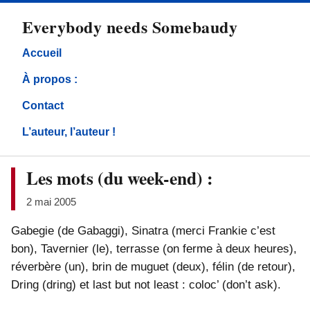
directement
Everybody needs Somebaudy
au
contenu
Accueil
À propos :
Contact
L’auteur, l’auteur !
Les mots (du week-end) :
2 mai 2005
Gabegie (de Gabaggi), Sinatra (merci Frankie c’est
bon), Tavernier (le), terrasse (on ferme à deux heures),
réverbère (un), brin de muguet (deux), félin (de retour),
Dring (dring) et last but not least : coloc’ (don’t ask).