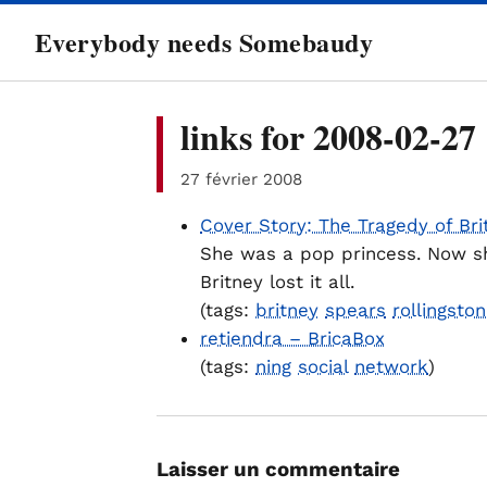
directement
Everybody needs Somebaudy
au
contenu
links for 2008-02-27
27 février 2008
Cover Story: The Tragedy of Bri
She was a pop princess. Now sh
Britney lost it all.
(tags:
britney
spears
rollingsto
retiendra – BricaBox
(tags:
ning
social
network
)
Laisser un commentaire