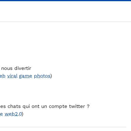
nous divertir
eb
viral
game
photos
)
s chats qui ont un compte twitter ?
ne
web2.0
)