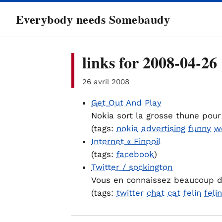
directement
Everybody needs Somebaudy
au
contenu
links for 2008-04-26
26 avril 2008
Get Out And Play
Nokia sort la grosse thune pour 
(tags:
nokia
advertising
funny
w
Internet « Finpoil
(tags:
facebook
)
Twitter / sockington
Vous en connaissez beaucoup de
(tags:
twitter
chat
cat
felin
feli