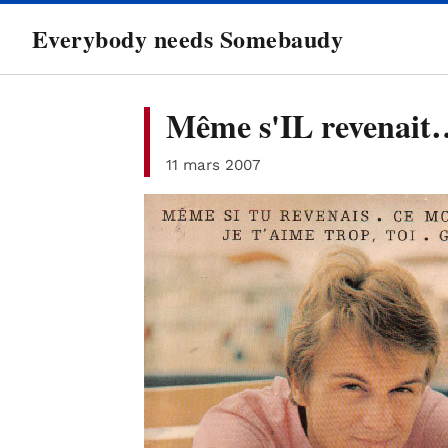
directement
Everybody needs Somebaudy
au
contenu
Même s'IL revenait
11 mars 2007