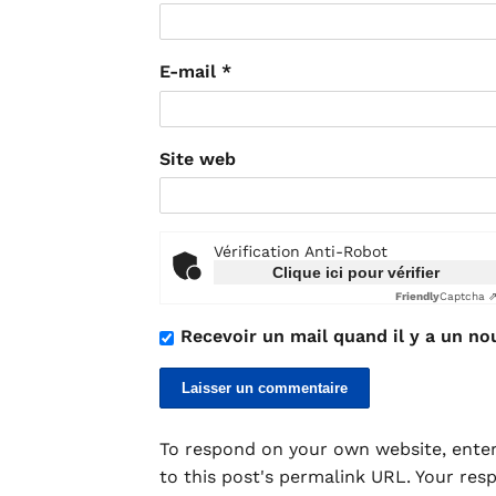
E-mail
*
Site web
Vérification Anti-Robot
Clique ici pour vérifier
Friendly
Captcha 
Recevoir un mail quand il y a un no
To respond on your own website, enter
to this post's permalink URL. Your res