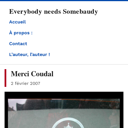
directement
Everybody needs Somebaudy
au
contenu
Accueil
À propos :
Contact
L’auteur, l’auteur !
Merci Coudal
2 février 2007