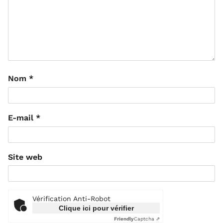
Nom
*
E-mail
*
Site web
Vérification Anti-Robot
Clique ici pour vérifier
Friendly
Captcha ⇗