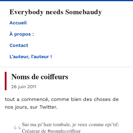
directement
Everybody needs Somebaudy
au
contenu
Accueil
À propos :
Contact
L’auteur, l’auteur !
Noms de coiffeurs
26 juin 2011
tout a commencé, comme bien des choses de
nos jours, sur Twitter.
“
Sur ma pi’hair tombale, je veux comme epi’tif:
Créateur de #nomdecoiffeur