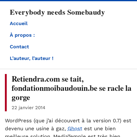
directement
Everybody needs Somebaudy
au
contenu
Accueil
À propos :
Contact
L’auteur, l’auteur !
Retiendra.com se tait,
fondationmoibaudouin.be se racle la
gorge
22 janvier 2014
WordPress (que j’ai découvert à la version 0.7) est
devenu une usine à gaz,
Ghost
est une bien
meilleure solution. MediaTemple est très bien