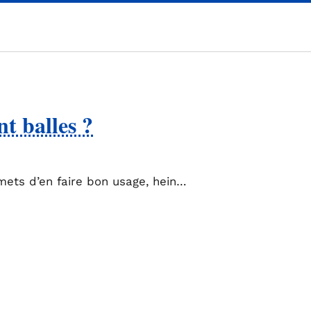
t balles ?
ets d’en faire bon usage, hein…