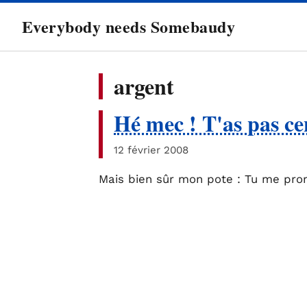
directement
Everybody needs Somebaudy
au
contenu
argent
Hé mec ! T'as pas cen
12 février 2008
Mais bien sûr mon pote : Tu me prom