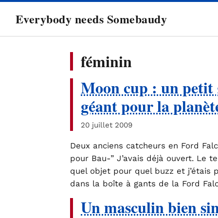
directement
Everybody needs Somebaudy
au
contenu
féminin
Moon cup : un petit 
géant pour la planèt
20 juillet 2009
Deux anciens catcheurs en Ford Falc
pour Bau-” J’avais déjà ouvert. Le
quel objet pour quel buzz et j’étais
dans la boîte à gants de la Ford Fal
Un masculin bien sin