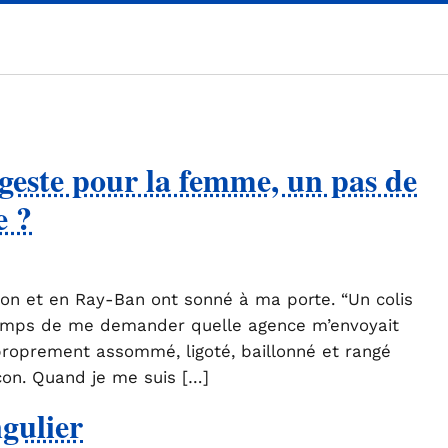
geste pour la femme, un pas de
e ?
on et en Ray-Ban ont sonné à ma porte. “Un colis
 temps de me demander quelle agence m’envoyait
 proprement assommé, ligoté, baillonné et rangé
con. Quand je me suis […]
gulier