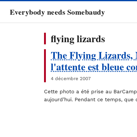
directement
Everybody needs Somebaudy
au
contenu
flying lizards
The Flying Lizards, 
l'attente est bleue 
4 décembre 2007
Cette photo a été prise au BarCamp
aujourd’hui. Pendant ce temps, que d