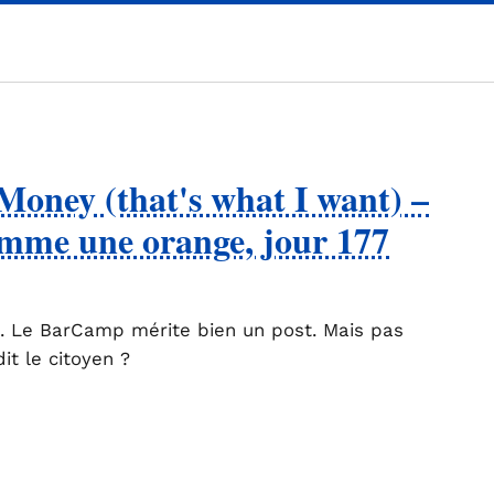
Money (that's what I want) –
comme une orange, jour 177
. Le BarCamp mérite bien un post. Mais pas
it le citoyen ?