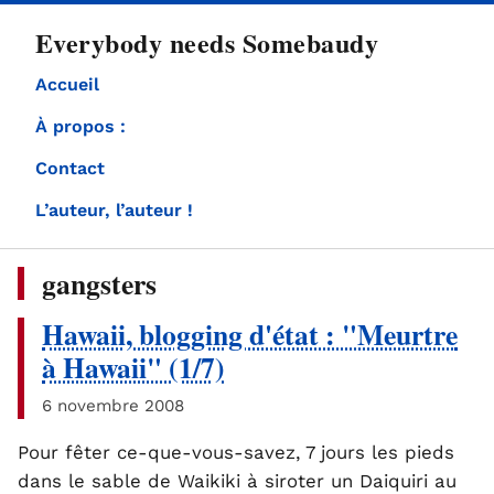
directement
Everybody needs Somebaudy
au
contenu
Accueil
À propos :
Contact
L’auteur, l’auteur !
gangsters
Hawaii, blogging d'état : "Meurtre
à Hawaii" (1/7)
6 novembre 2008
Pour fêter ce-que-vous-savez, 7 jours les pieds
dans le sable de Waikiki à siroter un Daiquiri au