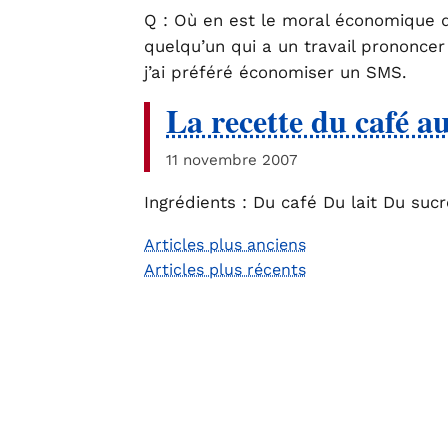
Q : Où en est le moral économique 
quelqu’un qui a un travail prononce
j’ai préféré économiser un SMS.
La recette du café au 
11 novembre 2007
Ingrédients : Du café Du lait Du suc
Articles plus anciens
Navigation
Articles plus récents
des
articles