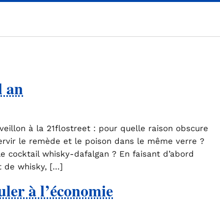
l an
eillon à la 21flostreet : pour quelle raison obscure
servir le remède et le poison dans le même verre ?
 le cocktail whisky-dafalgan ? En faisant d’abord
t de whisky, […]
uler à l’économie