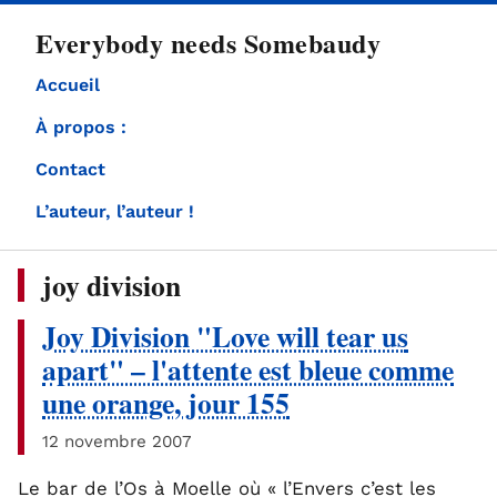
directement
Everybody needs Somebaudy
au
contenu
Accueil
À propos :
Contact
L’auteur, l’auteur !
joy division
Joy Division "Love will tear us
apart" – l'attente est bleue comme
une orange, jour 155
12 novembre 2007
Le bar de l’Os à Moelle où « l’Envers c’est les