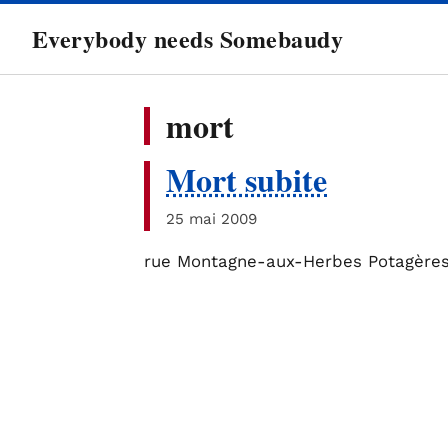
directement
Everybody needs Somebaudy
au
contenu
mort
Mort subite
25 mai 2009
rue Montagne-aux-Herbes Potagères