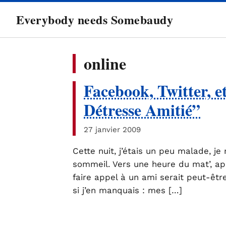
directement
Everybody needs Somebaudy
au
contenu
online
Facebook, Twitter, e
Détresse Amitié”
27 janvier 2009
Cette nuit, j’étais un peu malade, je 
sommeil. Vers une heure du mat’, apr
faire appel à un ami serait peut-êt
si j’en manquais : mes […]