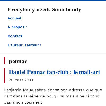
directement
Everybody needs Somebaudy
au
contenu
Accueil
À propos :
Contact
L’auteur, l’auteur !
pennac
Daniel Pennac fan-club : le mail-art
20 mars 2009
Benjamin Malaussène donne son adresse quelque
part dans la série de bouquins mais il ne répond
pas à son courrier :